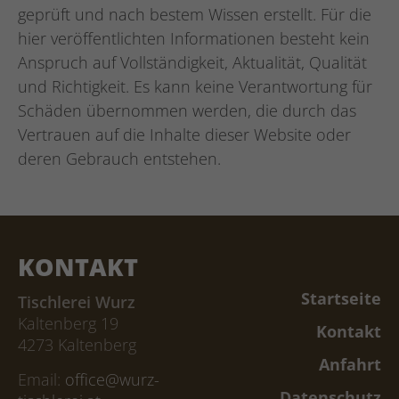
geprüft und nach bestem Wissen erstellt. Für die
hier veröffentlichten Informationen besteht kein
Anspruch auf Vollständigkeit, Aktualität, Qualität
und Richtigkeit. Es kann keine Verantwortung für
Schäden übernommen werden, die durch das
Vertrauen auf die Inhalte dieser Website oder
deren Gebrauch entstehen.
KONTAKT
Startseite
Tischlerei Wurz
Kaltenberg 19
Kontakt
4273 Kaltenberg
Anfahrt
Email:
office@wurz-
Datenschutz