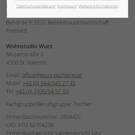
UID: ATU 62704238
Datenschutzerklärung
Impressum
Weitere Informationen
Firmenbuchgericht: Landesgericht Linz
Behörde lt. ECG: Bezirkshauptmannschaft
Freistadt
Wohnstudio Wurz
Mozartstraße 6
4300 St. Valentin
Email:
office@wurz-tischlerei.at
Mobil:
+43 (0) 664/345 27 45
Tel:
+43 (0) 7435/54 51 93
Fachgruppe/Berufsgruppe: Tischler
Firmenbuchnummer: 280442s
UID: ATU 62704238
Firmenbuchgericht: Landesgericht Linz